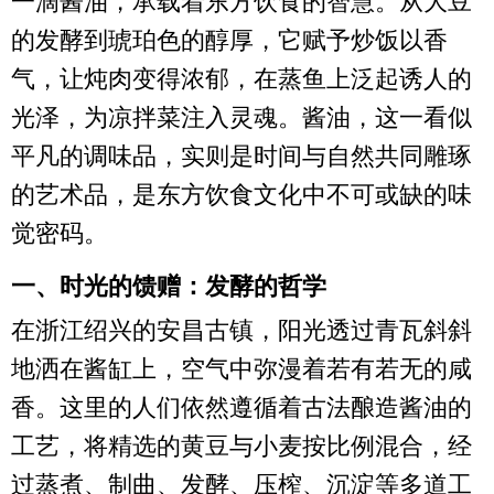
一滴酱油，承载着东方饮食的智慧。从大豆
的发酵到琥珀色的醇厚，它赋予炒饭以香
气，让炖肉变得浓郁，在蒸鱼上泛起诱人的
光泽，为凉拌菜注入灵魂。酱油，这一看似
平凡的调味品，实则是时间与自然共同雕琢
的艺术品，是东方饮食文化中不可或缺的味
觉密码。
一、时光的馈赠：发酵的哲学
在浙江绍兴的安昌古镇，阳光透过青瓦斜斜
地洒在酱缸上，空气中弥漫着若有若无的咸
香。这里的人们依然遵循着古法酿造酱油的
工艺，将精选的黄豆与小麦按比例混合，经
过蒸煮、制曲、发酵、压榨、沉淀等多道工