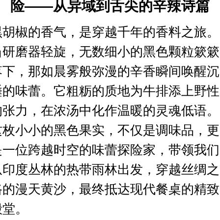
险——从异域到舌尖的辛辣诗篇
黑胡椒的香气，是穿越千年的香料之旅。
当研磨器轻旋，无数细小的黑色颗粒簌簌
落下，那如晨雾般弥漫的辛香瞬间唤醒沉
睡的味蕾。它粗粝的质地为牛排添上野性
的张力，在浓汤中化作温暖的灵魂低语。
这枚小小的黑色果实，不仅是调味品，更
是一位跨越时空的味蕾探险家，带领我们
从印度丛林的热带雨林出发，穿越丝绸之
路的漫天黄沙，最终抵达现代餐桌的精致
殿堂。